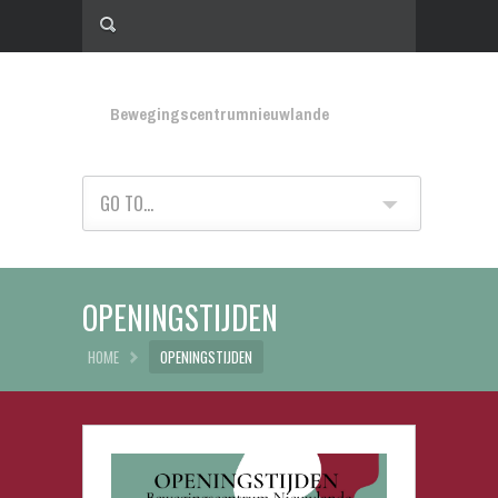
Bewegingscentrumnieuwlande
GO TO...
OPENINGSTIJDEN
HOME
OPENINGSTIJDEN